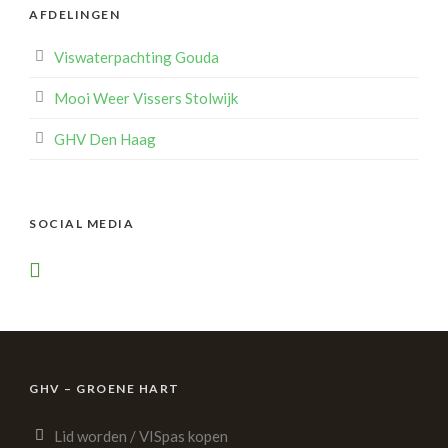
AFDELINGEN
Viswaterpachting Gouda
Mooi Weer Vissers Stolwijk
GHV Den Haag
SOCIAL MEDIA
GHV – GROENE HART
Lid worden / VISpas kopen