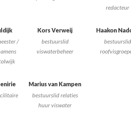
redacteur
ldijk
Kors Verweij
Haakon Nad
eester /
bestuurslid
bestuursli
 namens
viswaterbeheer
roofvisgroep
olwijk
enirie
Marius van Kampen
cilitaire
bestuurslid relaties
huur viswater