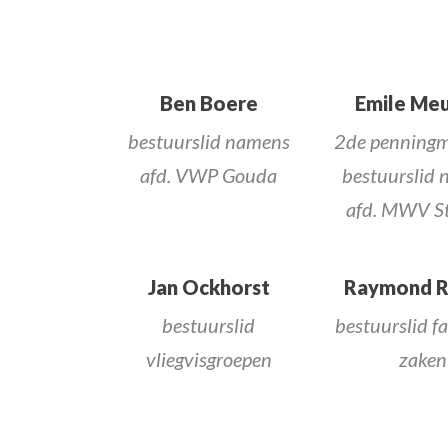
Ben Boere
Emile Meu
bestuurslid namens
2de penningm
afd. VWP Gouda
bestuurslid
afd. MWV St
Jan Ockhorst
Raymond R
bestuurslid
bestuurslid fa
vliegvisgroepen
zaken