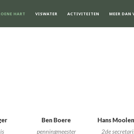
ROENE HART
VISWATER
ACTIVITEITEN
MEER DAN 
BESTUUR
ger
Ben Boere
Hans Moolen
is
penningmeester
2de secretari