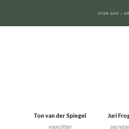
OVER GHV – G
Ton van der Spiegel
Juri Fro
voorzitter
secretar