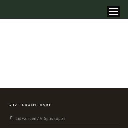
VANGSTREGISTRATIE
VISWEDSTRIJDEN
GHV – GROENE HART
Lid worden / VISpas kopen