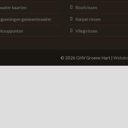
swater kaarten
Roofvissen
rgunningen gemeentewater
Karpervissen
rkooppunten
Vliegvissen
© 2026 GHV Groene Hart |
Webdes