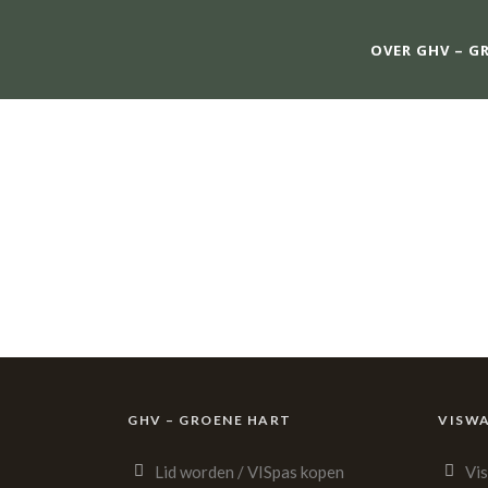
OVER GHV – G
H
GHV – GROENE HART
VISW
Lid worden / VISpas kopen
Vi