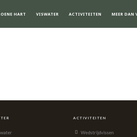
ROENE HART
VISWATER
ACTIVITEITEN
MEER DAN 
EEFT U EEN VRAA
ATER
ACTIVITEITEN
swater
Wedstrijdvissen