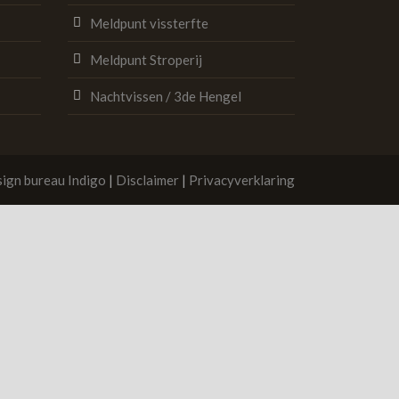
Meldpunt vissterfte
Meldpunt Stroperij
Nachtvissen / 3de Hengel
ign bureau Indigo
|
Disclaimer
|
Privacyverklaring