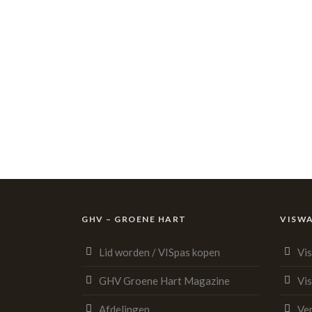
GHV – GROENE HART
VISW
Lid worden / VISpas kopen
Vi
GHV Groene Hart Magazine
Vi
Afdelingen
Ve