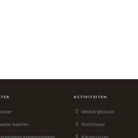
ATER
ACTIVITEITEN
swater
Wedstrijdvissen
swater kaarten
Roofvissen
rgunningen gemeentewater
Karpervissen