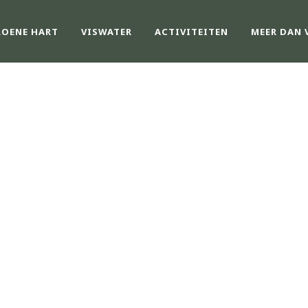
ROENE HART
VISWATER
ACTIVITEITEN
MEER DAN 
ER KARPERACTIV
DEN HAAG