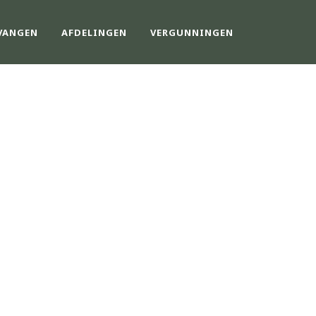
VANGEN
AFDELINGEN
VERGUNNINGEN
ITEITEN GHV