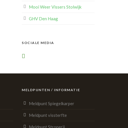
Mooi Weer Vissers Stolwijk
GHV Den Haag
SOCIALE MEDIA
MELDPUNTEN / INFORMATIE
Meldpunt Spiegelkarper
Meldpunt vissterfte
Meldpunt Stroperij