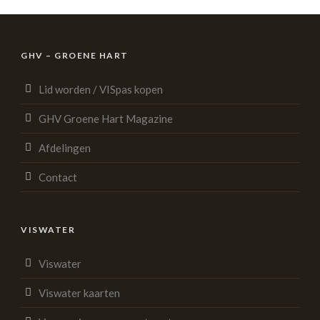
GHV – GROENE HART
Lid worden / VISpas kopen
GHV Groene Hart Magazine
Afdelingen
Contact
VISWATER
Viswater
Viswater kaarten