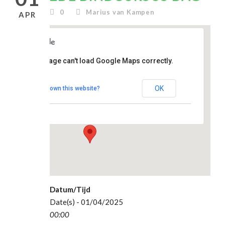
0
Marius van Kampen
APR
clubhuis
This page can't load Google Maps correctly.
De
Topstek
OK
Do you own this website?
Madesteinweg 34
- Den Haag
Evenementen
Datum/Tijd
Date(s) - 01/04/2025
00:00