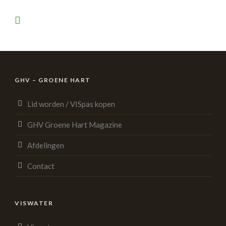
GHV – GROENE HART
Lid worden / VISpas kopen
GHV Groene Hart Magazine
Afdelingen
Contact
VISWATER