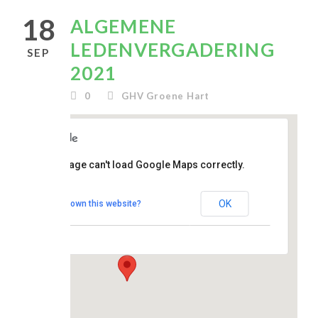
18
ALGEMENE
LEDENVERGADERING
SEP
2021
0
GHV Groene Hart
clubhuis
This page can't load Google Maps correctly.
De
Topstek
OK
Do you own this website?
Madesteinweg 34
- Den Haag
Evenementen