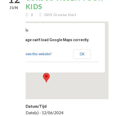
KIDS
JUN
0
GHV Groene Hart
clubhuis
This page can't load Google Maps correctly.
De
Topstek
OK
Do you own this website?
Madesteinweg 34
- Den Haag
Evenementen
Datum/Tijd
Date(s) - 12/06/2024