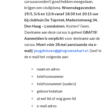
cursusavonden!) goed hebben meegedaan,
krijgen een visdiploma.
Woensdagavonden
29/5, 5/6 en 12/6 vanaf 18:30 tot 20:15 uur
bij clubhuis De Topstek, Madesteinweg 34,
Den Haag – Loosduinen
. Kosten? Geen.
Deelname aan deze cursus is geheel
GRATIS
!
Aanmelden Is verplicht
voor deelname aan de
cursus.
Moet vóór 28 mei aanstaande via e-
mail|:
jeugdvissen@ghvgroenehart.n
l
. Geef in
de e-mail het volgende aan:
naam en adres
telefoonnummer
telefoonummer (ouders)
geboortedatum
al wel lid of nog geen lid
e-mail adres