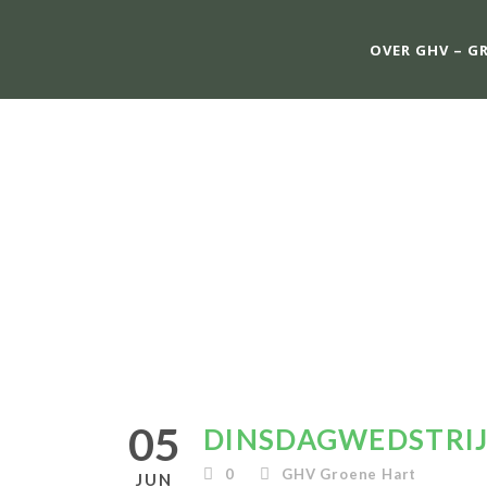
OVER GHV – G
DINSDAG
05
DINSDAGWEDSTRIJ
0
GHV Groene Hart
JUN