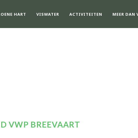
ROENE HART
VISWATER
ACTIVITEITEN
MEER DAN 
WEDSTRIJD VWP B
D VWP BREEVAART