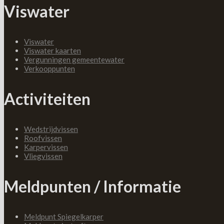
Viswater
Viswater
Viswater kaarten
Vergunningen gemeentewater
Verkooppunten
Activiteiten
Wedstrijdvissen
Roofvissen
Karpervissen
Vliegvissen
Meldpunten / Informatie
Meldpunt Spiegelkarper