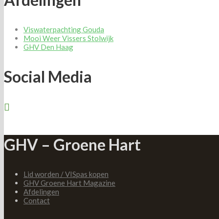
Viswaterpachting Gouda
Mooi Weer Vissers Stolwijk
GHV Den Haag
Social Media
GHV – Groene Hart
Lid worden / VISpas kopen
GHV Groene Hart Magazine
Afdelingen
Contact