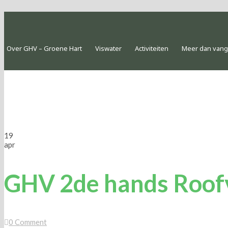
Over GHV – Groene Hart
Viswater
Activiteiten
Meer dan van
GHV 2de hands Roof
19
apr
GHV 2de hands Roof
0
Comment