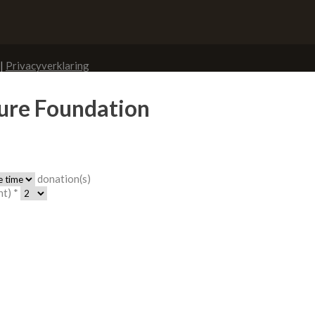
|
Privacyverklaring
ure Foundation
donation(s)
t) *