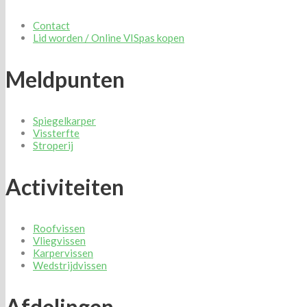
Contact
Lid worden / Online VISpas kopen
Meldpunten
Spiegelkarper
Vissterfte
Stroperij
Activiteiten
Roofvissen
Vliegvissen
Karpervissen
Wedstrijdvissen
Afdelingen