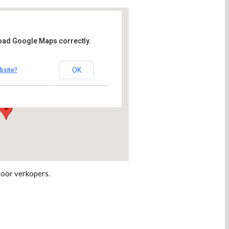
load Google Maps correctly.
e Topstek
OK
bsite?
g 34 - Den Haag
voor verkopers.