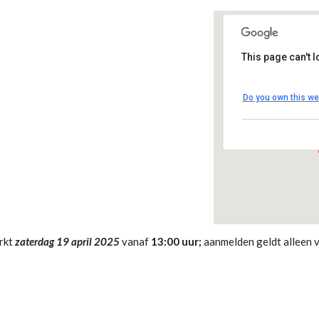
This page can't 
clubhuis D
Do you own this we
Madesteinwe
Evenementen
rkt
zaterdag 19 april 2025
vanaf
13:00 uur;
aanmelden geldt alleen 