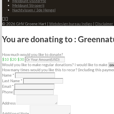
Meldpunt vissterfte
Meldpunt Stroperij
Nachtvissen / 3de Hengel
© 2026 GHV Groene Hart |
Webdesign bureau Indigo
|
Disclaimer
You are donating to :
Greennat
How much would you like to donate?
$10
$20
$30
Would you like to make regular donations?
I would like to make
How many times would you like this to recur? (including this paymen
Name *
Last Name *
Email *
Phone
Address
Additional Note