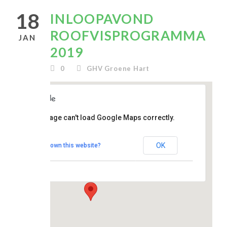
18
INLOOPAVOND
ROOFVISPROGRAMMA
JAN
2019
0
GHV Groene Hart
clubhuis
This page can't load Google Maps correctly.
De
Topstek
OK
Do you own this website?
Madesteinweg 34
- Den Haag
Evenementen