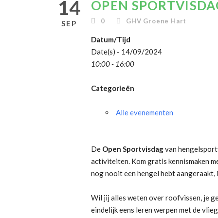
14
OPEN SPORTVISDAG
0
GHV Groene Hart
SEP
Datum/Tijd
Date(s) - 14/09/2024
10:00 - 16:00
Categorieën
Alle evenementen
De
Open Sportvisdag
van hengelsport
activiteiten. Kom gratis kennismaken me
nog nooit een hengel hebt aangeraakt, 
Wil jij alles weten over roofvissen, je 
eindelijk eens leren werpen met de vlie