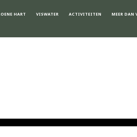
ROENE HART
VISWATER
ACTIVITEITEN
MEER DAN 
ISDAG GHV / GRO