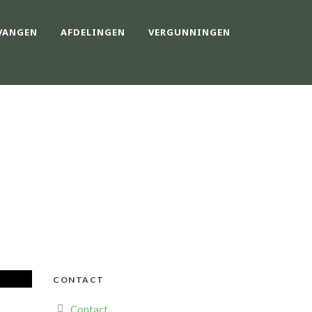
VANGEN
AFDELINGEN
VERGUNNINGEN
ENE HART ’24
CONTACT
Contact