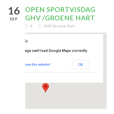
16
OPEN SPORTVISDAG
GHV /GROENE HART
SEP
0
GHV Groene Hart
clubhuis
This page can't load Google Maps correctly.
De
Topstek
OK
Do you own this website?
Madesteinweg 34
- Den Haag
Evenementen