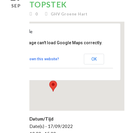
TOPSTEK
SEP
0
GHV Groene Hart
clubhuis
This page can't load Google Maps correctly.
De
Topstek
OK
Do you own this website?
Madesteinweg 34
- Den Haag
Evenementen
Datum/Tijd
Date(s) - 17/09/2022