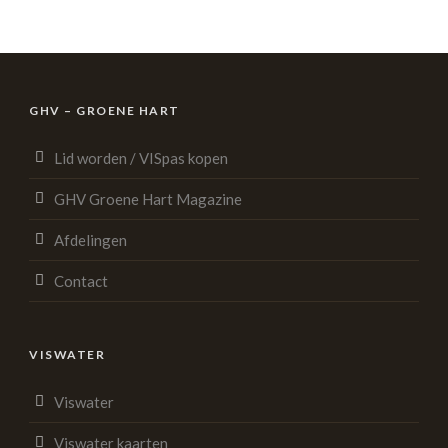
GHV – GROENE HART
Lid worden / VISpas kopen
GHV Groene Hart Magazine
Afdelingen
Contact
VISWATER
Viswater
Viswater kaarten