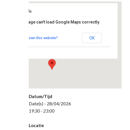
clubhuis
This page can't load Google Maps correctly.
De
Topstek
OK
Do you own this website?
Madesteinweg 34
- Den Haag
Evenementen
Datum/Tijd
Date(s) - 28/04/2026
19:30 - 23:00
Locatie