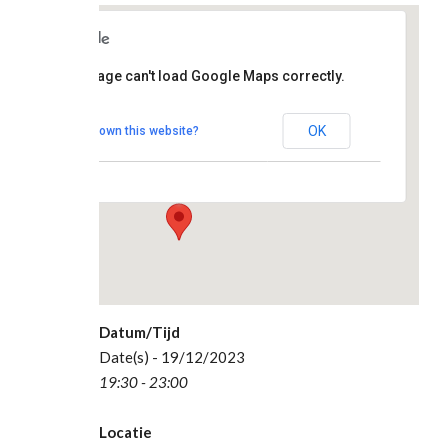
clubhuis
This page can't load Google Maps correctly.
De
Topstek
OK
Do you own this website?
Madesteinweg 34
- Den Haag
Evenementen
Datum/Tijd
Date(s) - 19/12/2023
19:30 - 23:00
Locatie