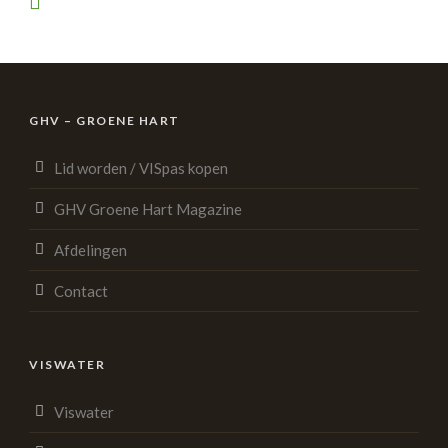
GHV – GROENE HART
Lid worden / VISpas kopen
GHV Groene Hart Magazine
Afdelingen
Contact
VISWATER
Viswater