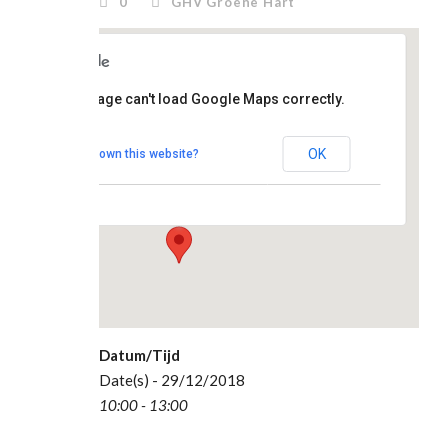
0
GHV Groene Hart
clubhuis
This page can't load Google Maps correctly.
De
Topstek
OK
Do you own this website?
Madesteinweg 34
- Den Haag
Evenementen
Datum/Tijd
Date(s) - 29/12/2018
10:00 - 13:00