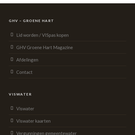
GHV – GROENE HART
Lid worden / VISpas kopen
GHV Groene Hart Magazine
Afdelingen
Contact
VISWATER
Viswater
Viswater kaarten
Vergunningen gemeentewater