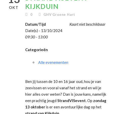
KIJKDUIN
OKT
0
GHV Groene Hart
Datum/Tijd
Kaart niet beschikbaar
Date(s) - 13/10/2024
09:30 - 13:00
Categorieën
Alle evenementen
Ben jij tussen de 10 en 16 jaar oud, hou je van
zeevissen en vooral vanaf het strand en wil je
hier alles over weten? Dan is jouw kans, namelijk
een prachtig jeugd
StrandVISevent
. Op
zondag
13 oktober
is er een avontuurlijke dag op het
strand van Kijkduin
.