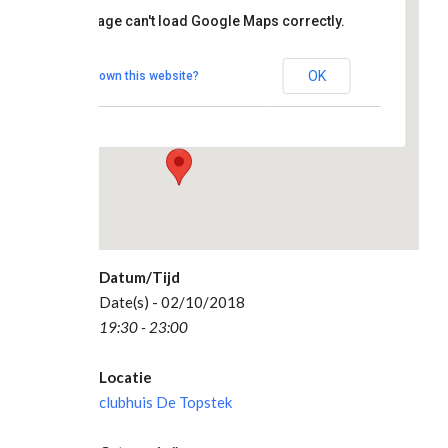
clubhuis
This page can't load Google Maps correctly.
De
Topstek
OK
Do you own this website?
Madesteinweg 34
- Den Haag
Evenementen
Datum/Tijd
Date(s) - 02/10/2018
19:30 - 23:00
Locatie
clubhuis De Topstek