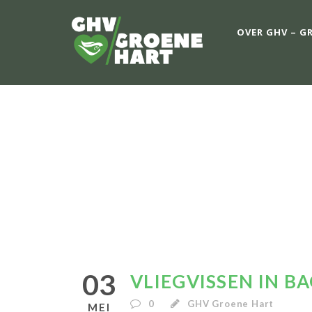
OVER GHV – G
VLIEG
03
VLIEGVISSEN IN B
0
GHV Groene Hart
MEI