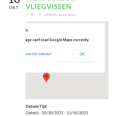
VLIEGVISSEN
OKT
0
GHV Groene Hart
clubhuis
This page can't load Google Maps correctly.
De
Topstek
OK
Do you own this website?
Madesteinweg 34
- Den Haag
Evenementen
Datum/Tijd
Date(s) - 10/10/2021 - 11/10/2021