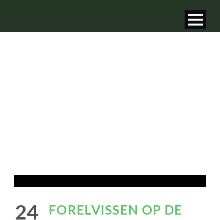
NIEUWS
van GHV - Groene Hart
24
FORELVISSEN OP DE