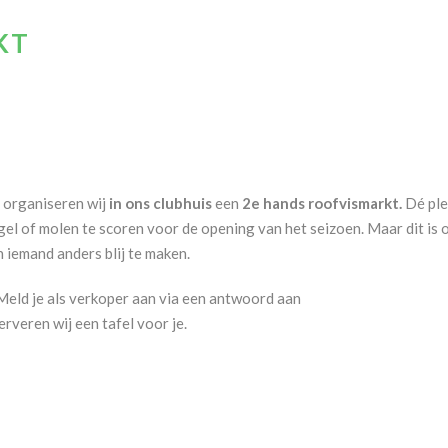
KT
organiseren wij
in ons clubhuis
een
2e hands roofvismarkt.
Dé ple
gel of molen te scoren voor de opening van het seizoen. Maar dit is 
n iemand anders blij te maken.
Meld je als verkoper aan via een antwoord aan
erveren wij een tafel voor je.