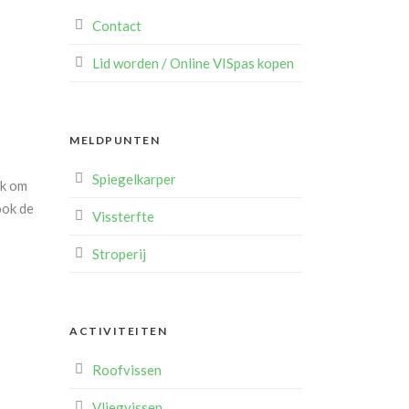
Contact
Lid worden / Online VISpas kopen
MELDPUNTEN
Spiegelkarper
k om
ook de
Vissterfte
Stroperij
ACTIVITEITEN
Roofvissen
Vliegvissen