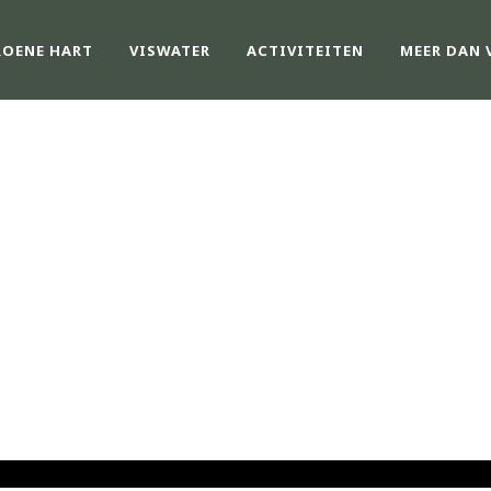
ROENE HART
VISWATER
ACTIVITEITEN
MEER DAN 
NIEUWS
van GHV - Groene Hart