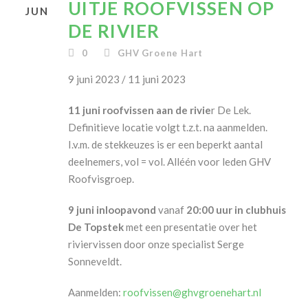
UITJE ROOFVISSEN OP
JUN
DE RIVIER
0
GHV Groene Hart
9 juni 2023 / 11 juni 2023
11 juni roofvissen aan de rivie
r De Lek.
Definitieve locatie volgt t.z.t. na aanmelden.
I.v.m. de stekkeuzes is er een beperkt aantal
deelnemers, vol = vol. Alléén voor leden GHV
Roofvisgroep.
9 juni inloopavond
vanaf
20:00 uur in clubhuis
De Topstek
met een presentatie over het
riviervissen door onze specialist Serge
Sonneveldt.
Aanmelden:
roofvissen@ghvgroenehart.nl