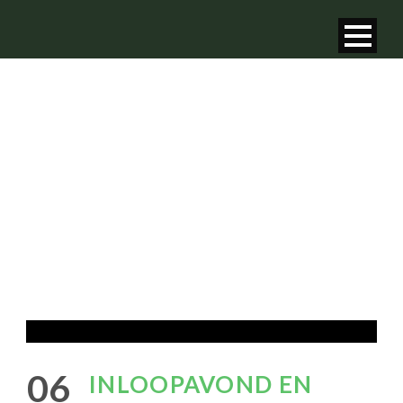
NIEUWS
van GHV - Groene Hart
06
INLOOPAVOND EN