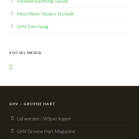
Viswaterpachting Gouda
Mooi Weer Vissers Stolwijk
GHV Den Haag
SOCIAL MEDIA
GHV – GROENE HART
Lid worden / VISpas kopen
GHV Groene Hart Magazine