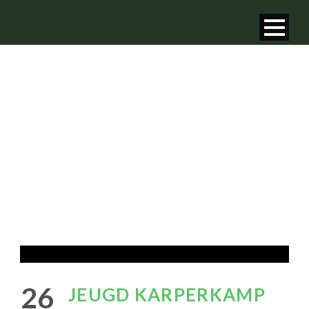
NIEUWS
van GHV - Groene Hart
26
JEUGD KARPERKAMP