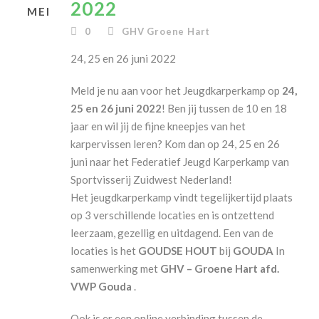
2022
MEI
0
GHV Groene Hart
24, 25 en 26 juni 2022
Meld je nu aan voor het Jeugdkarperkamp op
24,
25 en 26 juni 2022
! Ben jij tussen de 10 en 18
jaar en wil jij de fijne kneepjes van het
karpervissen leren? Kom dan op 24, 25 en 26
juni naar het Federatief Jeugd Karperkamp van
Sportvisserij Zuidwest Nederland!
Het jeugdkarperkamp vindt tegelijkertijd plaats
op 3 verschillende locaties en is ontzettend
leerzaam, gezellig en uitdagend. Een van de
locaties is het
GOUDSE HOUT
bij
GOUDA
In
samenwerking met
GHV – Groene Hart afd.
VWP Gouda
.
Ook is er een online verbinding tussen de