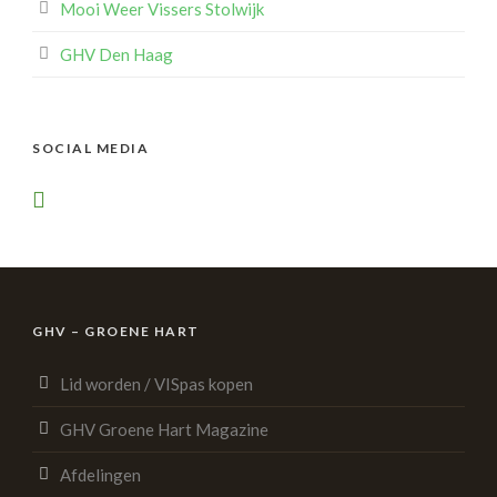
Mooi Weer Vissers Stolwijk
GHV Den Haag
SOCIAL MEDIA
GHV – GROENE HART
Lid worden / VISpas kopen
GHV Groene Hart Magazine
Afdelingen