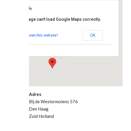
Den
This page can't load Google Maps correctly.
Haag
centrum
OK
Do you own this website?
Bij de
Westermolens 576
- Den Haag
Evenementen
Adres
Bij de Westermolens 576
Den Haag
Zuid Holland