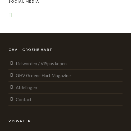
SOCIAL MEDIA
GHV – GROENE HART
Lid worden / VISpas kopen
GHV Groene Hart Magazine
Afdelingen
Contact
VISWATER