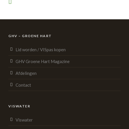
GHV – GROENE HART
Lid worden / VISpas kopen
GHV Groene Hart Magazine
Afdelingen
Contact
VISWATER
Viswater