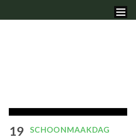
NIEUWS
van GHV - Groene Hart
19
SCHOONMAAKDAG