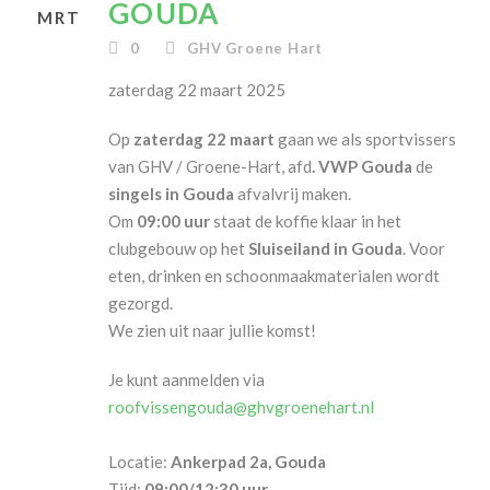
GOUDA
MRT
0
GHV Groene Hart
zaterdag 22 maart 2025
Op
zaterdag 22 maart
gaan we als sportvissers
van GHV / Groene-Hart, afd
. VWP Gouda
de
singels in Gouda
afvalvrij maken.
Om
09:00 uur
staat de koffie klaar in het
clubgebouw op het
Sluiseiland in Gouda
. Voor
eten, drinken en schoonmaakmaterialen wordt
gezorgd.
We zien uit naar jullie komst!
Je kunt aanmelden via
roofvissengouda@ghvgroenehart.nl
Locatie:
Ankerpad 2a, Gouda
Tijd:
09:00/12:30 uur