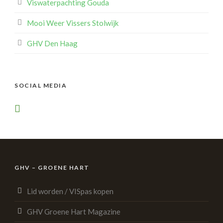
Viswaterpachting Gouda
Mooi Weer Vissers Stolwijk
GHV Den Haag
SOCIAL MEDIA
GHV – GROENE HART
Lid worden / VISpas kopen
GHV Groene Hart Magazine