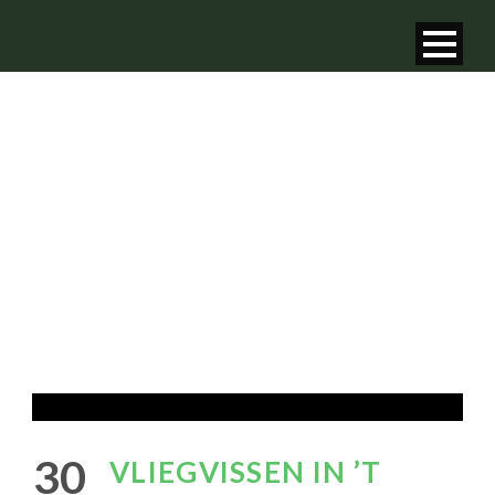
NIEUWS
van GHV - Groene Hart
30
VLIEGVISSEN IN ’T