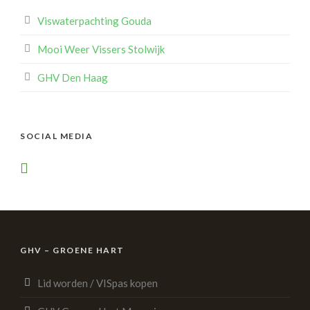
Viswaterpachting Gouda
Mooi Weer Vissers Stolwijk
GHV Den Haag
SOCIAL MEDIA
GHV – GROENE HART
Lid worden / VISpas kopen