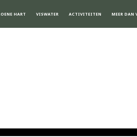
ROENE HART
VISWATER
ACTIVITEITEN
MEER DAN 
NIEUWS
van GHV - Groene Hart