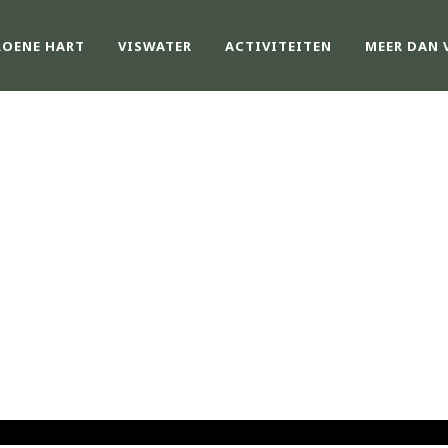
ROENE HART
VISWATER
ACTIVITEITEN
MEER DAN 
NIEUWS
van GHV - Groene Hart