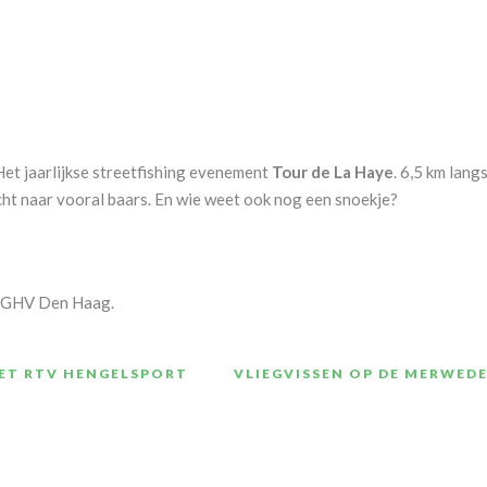
 Het jaarlijkse streetfishing evenement
Tour de La Haye
. 6,5 km lang
acht naar vooral baars. En wie weet ook nog een snoekje?
p GHV Den Haag.
MET RTV HENGELSPORT
VLIEGVISSEN OP DE MERWED