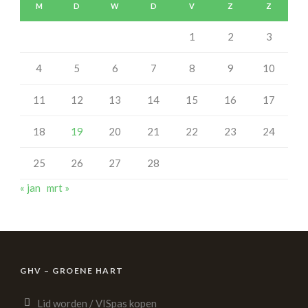
M
D
W
D
V
Z
Z
1
2
3
4
5
6
7
8
9
10
11
12
13
14
15
16
17
18
19
20
21
22
23
24
25
26
27
28
« jan
mrt »
GHV – GROENE HART
Lid worden / VISpas kopen