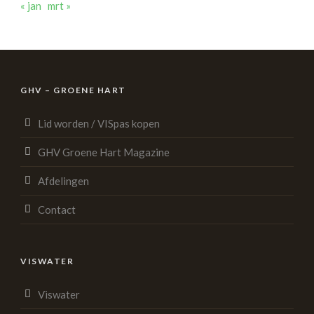
« jan
mrt »
GHV – GROENE HART
Lid worden / VISpas kopen
GHV Groene Hart Magazine
Afdelingen
Contact
VISWATER
Viswater