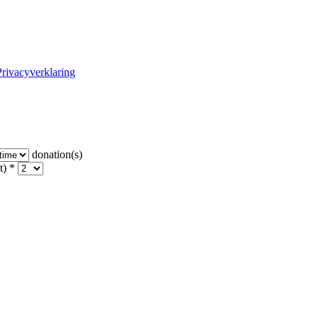
Privacyverklaring
donation(s)
t) *