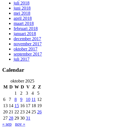
juli 2018
juni 2018
mei 2018
april 2018
maart 2018
februari 2018
januari 2018
december 2017
november 2017
oktober 2017
september 2017
juli 2017
Calendar
oktober 2025
M
D
W
D
V
Z
Z
1
2
3
4
5
6
7
8
9
10
11
12
13
14
15
16
17
18
19
20
21
22
23
24
25
26
27
28
29
30
31
« sep
nov »