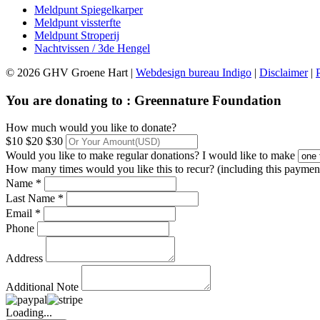
Meldpunt Spiegelkarper
Meldpunt vissterfte
Meldpunt Stroperij
Nachtvissen / 3de Hengel
© 2026 GHV Groene Hart |
Webdesign bureau Indigo
|
Disclaimer
|
You are donating to :
Greennature Foundation
How much would you like to donate?
$10
$20
$30
Would you like to make regular donations?
I would like to make
How many times would you like this to recur? (including this paymen
Name *
Last Name *
Email *
Phone
Address
Additional Note
Loading...