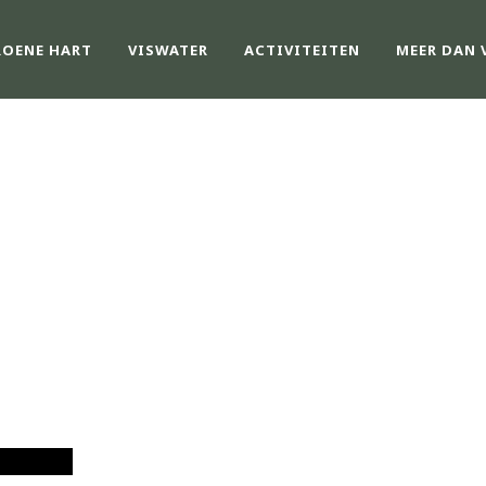
ROENE HART
VISWATER
ACTIVITEITEN
MEER DAN 
DAY
augustus 10, 2023